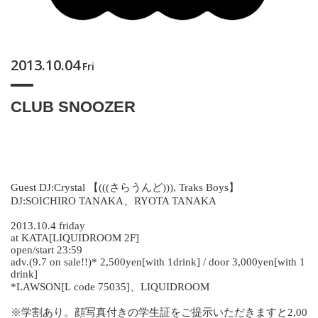
2013.10.04
Fri
CLUB SNOOZER
Guest DJ:Crystal 【(((さらうんど))), Traks Boys】
DJ:SOICHIRO TANAKA、RYOTA TANAKA
2013.10.4 friday
at KATA[LIQUIDROOM 2F]
open/start 23:59
adv.(9.7 on sale!!)* 2,500yen[with 1drink] / door 3,000yen[with 1
drink]
*LAWSON[L code 75035]、LIQUIDROOM
※学割あり。顔写真付きの学生証をご提示いただきますと2,00