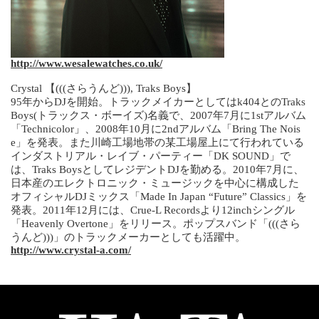
http://www.wesalewatches.co.uk/
Crystal 【(((さらうんど))), Traks Boys】
95年からDJを開始。トラックメイカーとしてはk404とのTraks
Boys(トラックス・ボーイズ)名義で、2007年7月に1stアルバム
「Technicolor」、2008年10月に2ndアルバム「Bring The Nois
e」を発表。また川崎工場地帯の某工場屋上にて行われている
インダストリアル・レイブ・パーティー「DK SOUND」で
は、Traks BoysとしてレジデントDJを勤める。2010年7月に、
日本産のエレクトロニック・ミュージックを中心に構成した
オフィシャルDJミックス「Made In Japan “Future” Classics」を
発表。2011年12月には、Crue-L Recordsより12inchシングル
「Heavenly Overtone」をリリース。ポップスバンド「(((さら
うんど)))」のトラックメーカーとしても活躍中。
http://www.crystal-a.com/