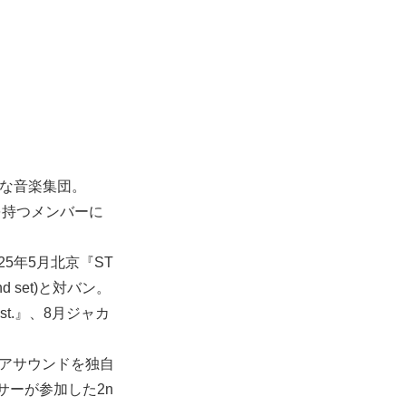
』な音楽集団。
を持つメンバーに
2025年5月北京『ST
nd set)と対バン。
Fest.』、8月ジャカ
フロアサウンドを独自
サーが参加した2n