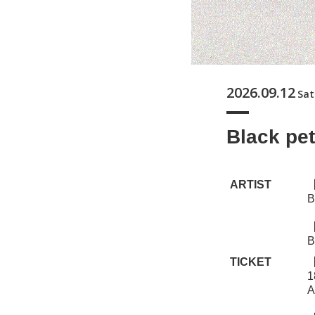
2026.09.12
Sat
Black pe
ARTIST
B
B
TICKET
1
A