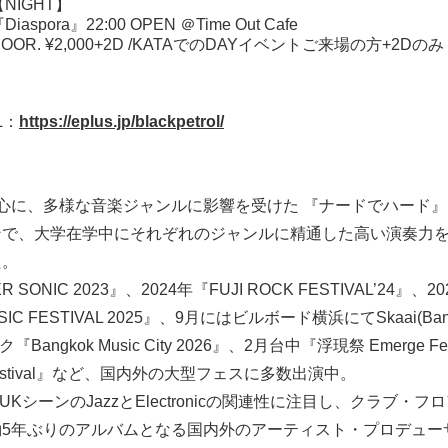
【NIGHT】
Diaspora』22:00 OPEN ＠Time Out Cafe
DOOR. ¥2,000+2D /KATAでのDAYイベントご来場の方+2Dのみ
L：
https://eplus.jp/blackpetrol/
opを中心に、多様な音楽ジャンルに影響を受けた 『ナードでハード
ンで、大学在学中にそれぞれのジャンルに精通した高い演奏力
た。
R SONIC 2023』、2024年『FUJI ROCK FESTIVAL’24』、
SIC FESTIVAL 2025』、9月にはビルボード横浜にてSkaai(Ba
『Bangkok Music City 2026』、2月台中『浮現祭 Emerge 
 Festival』など、国内外の大型フェスに多数出演中。
行UKシーンのJazzとElectronicの関連性に注目し、クラブ・
5年ぶりのアルバムとなる国内外のアーティスト・プロデュー