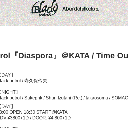
trol『Diaspora』＠KATA / Time Ou
【DAY】
lack petrol / 寺久保伶矢
【NIGHT】
lack petrol / Sakepnk / Shun Izutani (Re.) / takaosoma / SOMA
【DAY】
8:00 OPEN 18:30 START@KATA
DV.¥3800+1D / DOOR. ¥4,800+1D