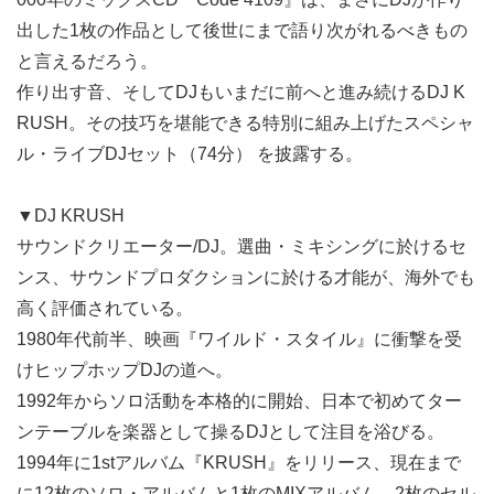
出した1枚の作品として後世にまで語り次がれるべきもの
と言えるだろう。
作り出す音、そしてDJもいまだに前へと進み続けるDJ K
RUSH。その技巧を堪能できる特別に組み上げたスペシャ
ル・ライブDJセット（74分） を披露する。
▼DJ KRUSH
サウンドクリエーター/DJ。選曲・ミキシングに於けるセ
ンス、サウンドプロダクションに於ける才能が、海外でも
高く評価されている。
1980年代前半、映画『ワイルド・スタイル』に衝撃を受
けヒップホップDJの道へ。
1992年からソロ活動を本格的に開始、日本で初めてター
ンテーブルを楽器として操るDJとして注目を浴びる。
1994年に1stアルバム『KRUSH』をリリース、現在まで
に12枚のソロ・アルバムと1枚のMIXアルバム、2枚のセル