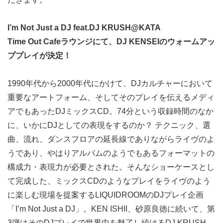
I’m Not Just a DJ feat.DJ KRUSH@KATA
Time Out Cafeラウンジにて、DJ KENSEIのウォームアッ
ププレイが決定！
1990年代から2000年代にかけて、DJカルチャーにおいて
重要なアートフォーム、そしてそのプレイを伝えるメディ
アでもあったDJミックスCD。74分という収録時間のなか
に、いかにDJとしての表現をするのか？ テクニック、選
曲、流れ、ダンスフロアの延長線でありながらライヴのよ
うであり、やはりアルバムのようでもあるフォーマットの
構成力・表現力が必要とされた。そんなショーケースとし
て完成した、ミックスCDのようなプレイをライヴのよう
に楽しむ現場を提案するLIQUIDROOMのDJプレイ企画
「I’m Not Just a DJ」。KEN ISHII、砂原良徳に続いて、第
3弾はそのDJプレイで世界中を魅了し続けるDJ KRUSH。