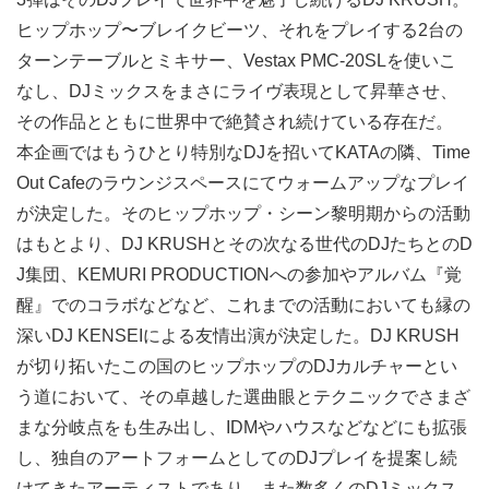
ヒップホップ〜ブレイクビーツ、それをプレイする2台の
ターンテーブルとミキサー、Vestax PMC-20SLを使いこ
なし、DJミックスをまさにライヴ表現として昇華させ、
その作品とともに世界中で絶賛され続けている存在だ。
本企画ではもうひとり特別なDJを招いてKATAの隣、Time
Out Cafeのラウンジスペースにてウォームアップなプレイ
が決定した。そのヒップホップ・シーン黎明期からの活動
はもとより、DJ KRUSHとその次なる世代のDJたちとのD
J集団、KEMURI PRODUCTIONへの参加やアルバム『覚
醒』でのコラボなどなど、これまでの活動においても縁の
深いDJ KENSEIによる友情出演が決定した。DJ KRUSH
が切り拓いたこの国のヒップホップのDJカルチャーとい
う道において、その卓越した選曲眼とテクニックでさまざ
まな分岐点をも生み出し、IDMやハウスなどなどにも拡張
し、独自のアートフォームとしてのDJプレイを提案し続
けてきたアーティストであり、また数多くのDJミックス