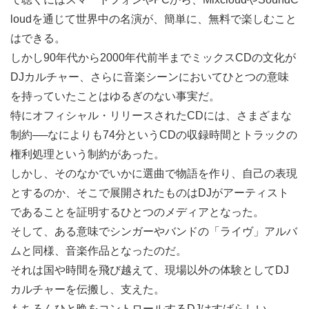
loudを通じて世界中の名演が、簡単に、無料で楽しむこと
はできる。
しかし90年代から2000年代前半までミックスCDの文化が
DJカルチャー、さらに音楽シーンにおいてひとつの意味
を持っていたことはゆるぎのない事実だ。
特にオフィシャル・リリースされたCDには、さまざまな
制約──なによりも74分というCDの収録時間とトラックの
権利処理という制約があった。
しかし、そのなかでいかに選曲で物語を作り、自己の表現
とするのか、そこで展開されたものはDJがアーティスト
であることを証明するひとつのメディアとなった。
そして、ある意味でシンガーやバンドの「ライヴ」アルバ
ムと同様、音楽作品となったのだ。
それは国や時間を飛び越えて、現場以外の体験としてDJ
カルチャーを伝搬し、支えた。
もちろんひと晩をコントロールするDJはすばらしい。