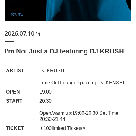
2026.07.10
Fri
I’m Not Just a DJ featuring DJ KRUSH
ARTIST
DJ KRUSH
Time Out Lounge space dj: DJ KENSEI
OPEN
19:00
START
20:30
Open/warm up:19:00-20:30 Set Time
20:30-21:44
TICKET
✴︎100limited Tickets✴︎