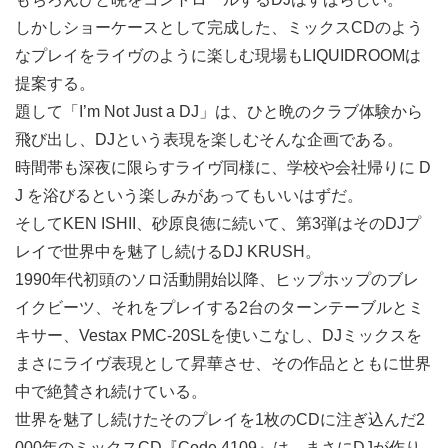
しかしショーケースとして完成した、ミックスCDのよう
なプレイをライヴのように楽しむ現場もLIQUIDROOMは
提案する。
題して「I’m Not Just a DJ」は、ひと晩のクラブ体験から
飛び出し、DJという表現を楽しむそんな企画である。
時間帯も深夜に限らすライヴ同様に、学校や会社帰りに D
J を浴びるという楽しみがあってもいいはずだ。
そしてKEN ISHII、砂原良徳に続いて、第3弾はそのDJプ
レイで世界中を魅了し続けるDJ KRUSH。
1990年代初頭のソロ活動開始以降、ヒップホップのブレ
イクビーツ、それをプレイする2台のターンテーブルとミ
キサー、Vestax PMC-20SLを使いこなし、DJミックスを
まさにライヴ表現として昇華させ、その作品とともに世界
中で絶賛され続けている。
世界を魅了し続けたそのプレイを1枚のCDに注ぎ込んだ2
000年のミックスCD『Code 4109』は、まさにDJが作り