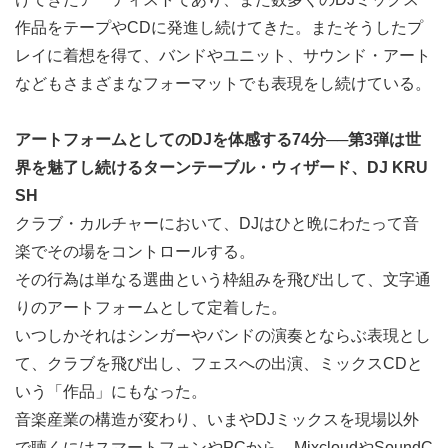
作品をテープやCDに発進し続けてきた。またそうしたプ
レイに着想を得て、バンドやユニット、サウンド・アート
などもさまざまなフォーマットでも表現をし続けている。
アートフォームとしてのDJを体感する74分──第3弾は世
界を魅了し続けるターンテーブル・ウィザード、DJ KRU
SH
クラブ・カルチャーにおいて、DJはひと晩にわたって音
楽でその場をコントロールする。
その行為は単なる選曲という枠組みを飛び出して、文字通
りのアートフォームとして定着した。
いつしかそれはシンガーやバンドの演奏とならぶ表現とし
て、クラブを飛び出し、フェスへの出演、ミックスCDと
いう「作品」にもなった。
音楽産業の構造が変わり、いまやDJミックスを現場以外
で聴くにはスマートフォンやPCから、MixcloudやSoundC