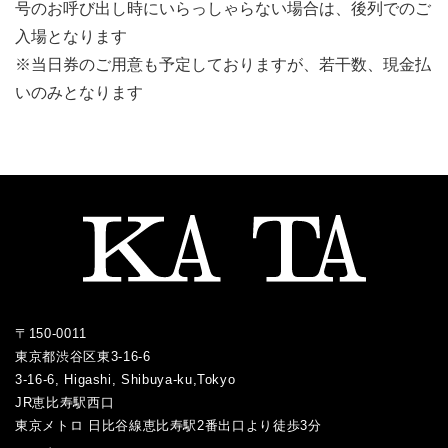
号のお呼び出し時にいらっしゃらない場合は、後列でのご
入場となります
※当日券のご用意も予定しておりますが、若干数、現金払
いのみとなります
〒150-0011
東京都渋谷区東3-16-6
3-16-6, Higashi, Shibuya-ku,Tokyo
JR恵比寿駅西口
／
東京メトロ 日比谷線恵比寿駅2番出口より徒歩3分