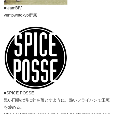
■teamBiV
yentowntokyo所属
■SPICE POSSE
黒い円盤の溝に針を落とすように、熱いフライパンで玉葱
を炒める。