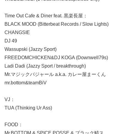
Time Out Cafe & Diner feat. 黒楽長屋：
BLACK MOOD (Bitterbeat Records / Slow Lights)
CHANGSIE
DJ 49
Wassupski (Jazzy Sport)
FREEDOMCHICKEN&DJ KOGA (Downwell79s)
Ladi Dadi (Jazzy Sport / breakthrough)
Mr.マジックバジャール a.k.a. カレー屋まーくん
mr.bottom&teamBiV
VJ：
TUA (Thinking Ur Ass)
FOOD：
Mr.BOTTOM & SPICE POSSE & ブラック鯖ス