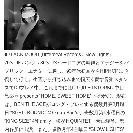
■BLACK MOOD (Bitterbeat Records / Slow Lights)
70’s UKパンク～80’s USハードコアの精神とエナジーをパ
ブリック・エナミーに感じ、90年代初頭からHIPHOPに傾
倒して行く。生音から打ち込みまで幅広く愛す音楽スタン
スでDJプレイ中。これまでにはDJ QUIETSTORM / 中目
黒薬局 presents “HOME, SWEET HOME” への参加。現在
は、BEN THE ACEがロング・プレイする偶数月第2月曜
日 “SPELLBOUND” ＠Organ Bar や、奇数月第4水曜日の
“KING SIZE” @Family、梅が丘QUINTET、青山蜂等、都
内各所に出没。また、偶数月第4金曜日 “SLOW LIGHTS”