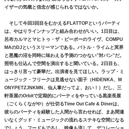
イザーの気概と信念が感じられるではないか。
そして今回3回目をむかえるFLATTOPというパーティ
は、やはりラインナップと組み合わせがいい。1日目は、
呂布カルマとマヒトゥ・ザ・ピーポーのライヴ、COMPU
MAのDJというスリーマンである。バトル・ライムと冥界
と悪魔の沼を同時に味わえる予測のつかない”対バン”だ。
照明も仕込んで空間を演出すると聞いている。2日目も、
はっきり言って豪華だ。出演者を見てほしい。ラップ・ミ
ュージック・フリークは見逃せない面子（HIDENKA、
M
ONYPETZJNKMN
、仙人掌だってよ、おい！）だし、三
軒茶屋のOrbitで定期的にパーティをやっている黒楽長屋
（ごくらくながや）が仕切るTime Out Cafe & Dinerは、
彼らのパーティを経験した人間から言わせれば、まあ間違
いなくグッド・ミュージックの流れるステキな空間になる
でしょう。フードもでるし、映像も流して、デコレーショ