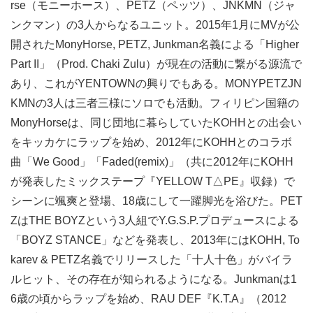
rse（モニーホース）、PETZ（ペッツ）、JNKMN（ジャ
ンクマン）の3人からなるユニット。2015年1月にMVが公
開されたMonyHorse, PETZ, Junkman名義による「Higher
Part II」（Prod. Chaki Zulu）が現在の活動に繋がる源流で
あり、これがYENTOWNの興りでもある。MONYPETZJN
KMNの3人は三者三様にソロでも活動。フィリピン国籍の
MonyHorseは、同じ団地に暮らしていたKOHHとの出会い
をキッカケにラップを始め、2012年にKOHHとのコラボ
曲「We Good」「Faded(remix)」（共に2012年にKOHH
が発表したミックステープ『YELLOW T△PE』収録）で
シーンに颯爽と登場、18歳にして一躍脚光を浴びた。PET
ZはTHE BOYZという3人組でY.G.S.P.プロデュースによる
「BOYZ STANCE」などを発表し、2013年にはKOHH, To
karev & PETZ名義でリリースした「十人十色」がバイラ
ルヒット、その存在が知られるようになる。Junkmanは1
6歳の頃からラップを始め、RAU DEF『K.T.A』（2012