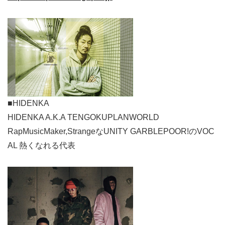
■HIDENKA
HIDENKA A.K.A TENGOKUPLANWORLD
RapMusicMaker,StrangeなUNITY GARBLEPOOR!のVOC
AL 熱くなれる代表