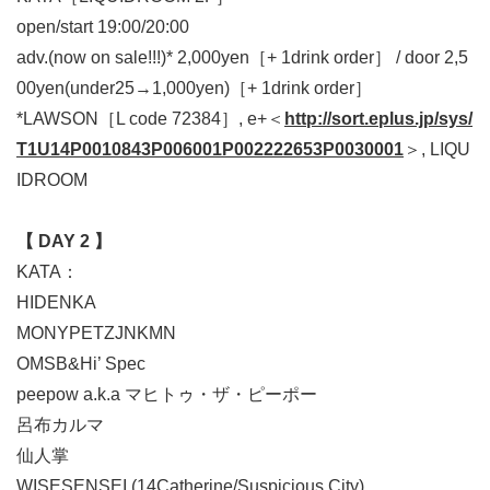
open/start 19:00/20:00
adv.(now on sale!!!)* 2,000yen［+ 1drink order］ / door 2,5
00yen(under25→1,000yen)［+ 1drink order］
*LAWSON［L code 72384］, e+＜
http://sort.eplus.jp/sys/
T1U14P0010843P006001P002222653P0030001
＞, LIQU
IDROOM
【 DAY 2 】
KATA：
HIDENKA
MONYPETZJNKMN
OMSB&Hi’ Spec
peepow a.k.a マヒトゥ・ザ・ピーポー
呂布カルマ
仙人掌
WISESENSEI (14Catherine/Suspicious City)