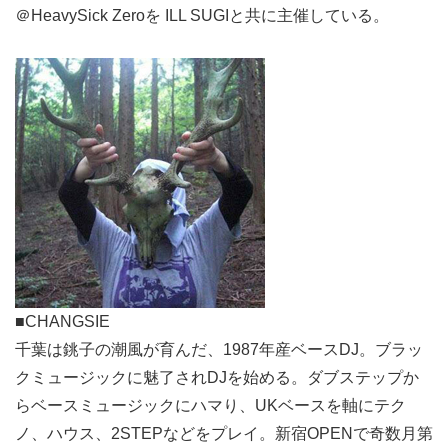
＠HeavySick Zeroを ILL SUGIと共に主催している。
■CHANGSIE
千葉は銚子の潮風が育んだ、1987年産ベースDJ。ブラッ
クミュージックに魅了されDJを始める。ダブステップか
らベースミュージックにハマり、UKベースを軸にテク
ノ、ハウス、2STEPなどをプレイ。新宿OPENで奇数月第