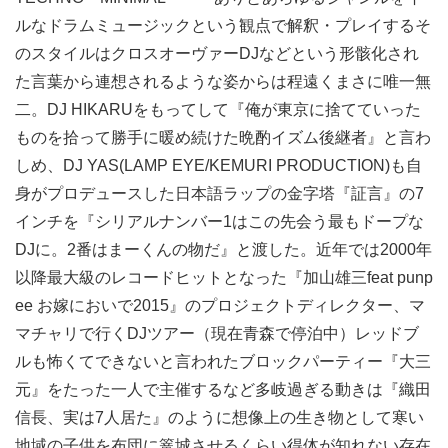
ルなドラムミュージックという観点で解釈・プレイするそ
のスタイルはクロスオーヴァーDJなどという形骸化され
た言葉から連想されるような姿からは程遠くまさに唯一無
二。DJ HIKARUをもってして『俺が東京に捨てていった
ものを拾って勝手に暖め続けた晩酌イズム後継者』と言わ
しめ、DJ YAS(LAMP EYE/KEMURI PRODUCTION)も自
身がプロデュースした日本語ラップの金字塔『証言』の7
インチを『シリアルナンバー1はこの先会う最もドープな
DJに。2番はまーくんの物だ』と渡した。近年では2000年
以降最大級のレコードヒットとなった『加山雄三feat punp
ee お嫁においで2015』のプロジェクトディレクター、マ
マチャリで行くDJツアー（現在青森で停泊中）レッドブ
ルも怖くてできないと言われたブロックパーティー『大三
元』をたった一人で主催するなど多岐過ぎる動きは『織田
信長、実は7人居た』のように想像上の生き物として寒い
地域の子供を布団に篭城させるくらい得体が知れない存在