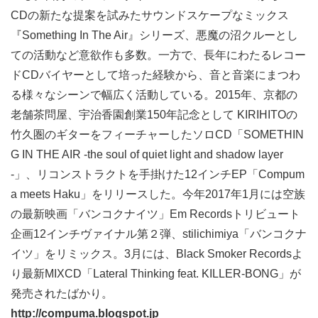
CDの新たな提案を試みたサウンドスケープなミックス
『Something In The Air』シリーズ、悪魔の沼クルーとし
ての活動など意欲作も多数。一方で、長年にわたるレコー
ドCDバイヤーとして培った経験から、音と音楽にまつわ
る様々なシーンで幅広く活動している。2015年、京都の
老舗茶問屋、宇治香園創業150年記念として KIRIHITOの
竹久圏のギターをフィーチャーしたソロCD「SOMETHIN
G IN THE AIR -the soul of quiet light and shadow layer
-」、リコンストラクトを手掛けた12インチEP「Compum
a meets Haku」をリリースした。今年2017年1月には空族
の最新映画「バンコクナイツ」Em Recordsトリビュート
企画12インチヴァイナル第２弾、stilichimiya「バンコクナ
イツ」をリミックス。3月には、Black Smoker Recordsよ
り最新MIXCD「Lateral Thinking feat. KILLER-BONG」が
発売されたばかり。
http://compuma.blogspot.jp