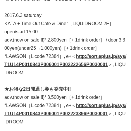
2017.6.3 saturday
KATA + Time Out Cafe & Diner［LIQUIDROOM 2F］
open/start 15:00
adv.(now on sale!!!)* 2,800yen［+ 1drink order］ / door 3,3
00yen(under25→1,000yen)［+ 1drink order］
*LAWSON［L code 72384］, e+＜
http://sort.eplus.jp/sys/
T1U14P0010843P006001P002222656P0030001
＞, LIQU
IDROOM
★お得な2日間通し券も発売中!!
adv.(now on sale!!!)* 3,500yen［+ 1drink order］
*LAWSON［L code 72384］, e+＜
http://sort.eplus.jp/sys/
T1U14P0010843P006001P002223396P0030001
＞, LIQU
IDROOM