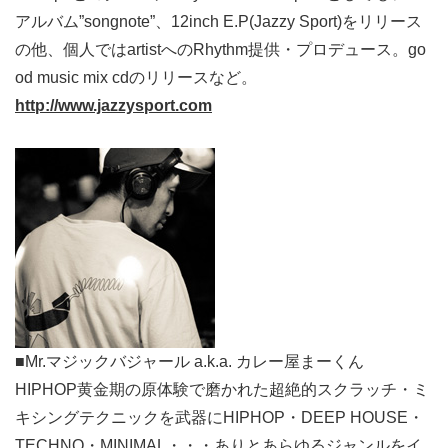
アルバム”songnote”、12inch E.P(Jazzy Sport)をリリース
の他、個人ではartistへのRhythm提供・プロデュース。go
od music mix cdのリリースなど。
http://www.jazzysport.com
■Mr.マジックバジャール a.k.a. カレー屋まーくん
HIPHOP黄金期の原体験で磨かれた超絶的スクラッチ・ミ
キシングテクニックを武器にHIPHOP・DEEP HOUSE・
TECHNO・MINIMAL・・・ありとあらゆるジャンルをイ