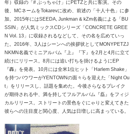
年）収録の「# ぶっちゃけ」にPETZと共に客演。その
後、MCネームをTokarevに改め、前述の「十人十色」に参
加。2015年にはSEEDA, Junkman & kZm名義による「BU
SSIN」が人気ミックスCDシリーズ「CONCRETE GREE
N Vol. 13」に収録されるなどして、その名を広めていっ
た。2016年、3人はシーンへの挨拶状としてMONYPETZJ
NKMN名義でミニアルバム『上』『下』を2月と4月に立て
続けにリリース。8月には追い打ちを掛けるようにEP
『轟』を発表。10月には全米1位ヒット「Harlem Shake」
を持つバウワーがYENTOWNの面々らを迎えた「Night Ou
t」をリリースし、話題を集めた。今後さらなるブレイク
が期待される中、満を持してフルアルバム『磊』をフィジ
カルリリース。ストリートの景色をぐにゃりと変えてきた
彼らへの注目度と関心度、人気は日増しに高まっている。