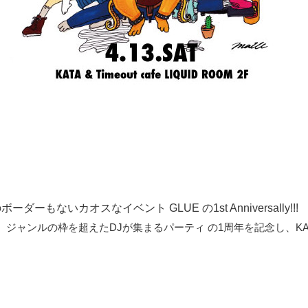
ーもないカオスなイベント GLUE の1st Anniversally!!!
ャンルの枠を超えたDJが集まるパーティ の1周年を記念し、KATA &