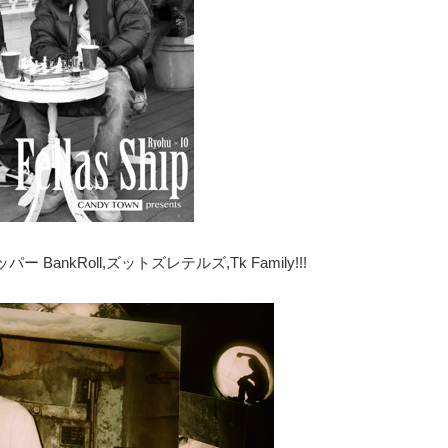
BankRoll,ズットズレテルズ,Tk Family!!!