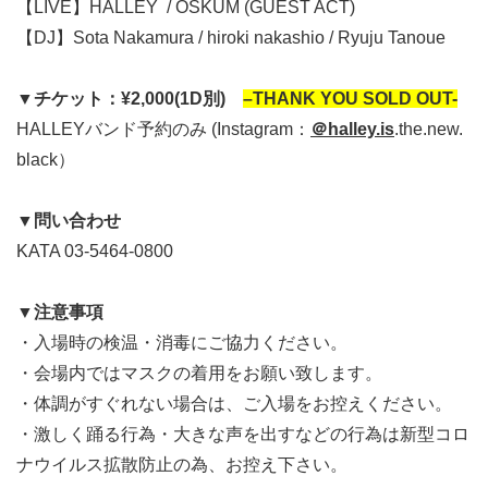
【
LIVE
】
HALLEY
/ OSKUM (GUEST ACT)
【
DJ
】
Sota Nakamura / hiroki nakashio / Ryuju Tanoue
▼
チケット：
¥2,000(1D
別
)
–
THANK YOU SOLD OUT-
HALLEY
バンド予約のみ
(
Instagram
：
＠
halley.is
.the.new.
black
）
▼
問い合わせ
KATA 03-5464-0800
▼
注意事項
・入場時の検温・消毒にご協力ください。
・会場内ではマスクの着用をお願い致します。
・体調がすぐれない場合は、ご入場をお控えください。
・激しく踊る行為・大きな声を出すなどの行為は新型コロ
ナウイルス拡散防止の為、お控え下さい。