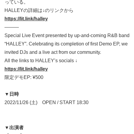
っている。
HALLEYの詳細は↓のリンクから
https://lit.link/halley
———
Special Live Event presented by up-and-coming R&B band
“HALLEY”. Celebrating its completion of first Demo EP, we
invited DJs and a live act from our community.
All the links to HALLEY’s socials ↓
https://lit.link/halley
限定デモEP: ¥500
▼
日時
2022/11/26 (
土
)
OPEN / START 18:30
▼
出演者