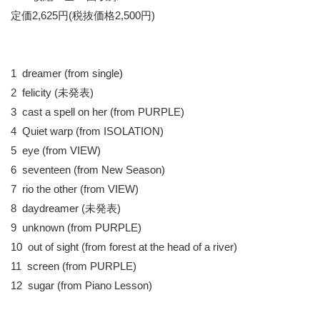
定価2,625円(税抜価格2,500円)
1 dreamer (from single)
2 felicity (未発表)
3 cast a spell on her (from PURPLE)
4 Quiet warp (from ISOLATION)
5 eye (from VIEW)
6 seventeen (from New Season)
7 rio the other (from VIEW)
8 daydreamer (未発表)
9 unknown (from PURPLE)
10 out of sight (from forest at the head of a river)
11 screen (from PURPLE)
12 sugar (from Piano Lesson)