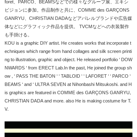
foret、PARCO、BEAMSなどでの様々なグループ展、エキシ
ビジョンに参加。作品制作と共に、COMME des GARÇONS
GANRYU、CHRISTIAN DADAなどアパレルブランドや広告媒
体などにグラフィック作品を提供。 TVCMなどへの衣装製作
も手掛ける。
KOU is a graphic DIY artist. He creates works that incorporate t
echniques which range from hand collages and silk screen printi
ng to illustration, graphic and object. He released portfolio ‘ DOW
NWARDS ‘ from ERECT Lab.In the past, He joined the group sh
ow , ‘ PASS THE BATON ‘ ‘ TABLOID ‘ ‘ LAFORET ‘ ‘ PARCO ‘
BEAMS ‘ and ‘ ULTRA SEVEN at Nihonbashi Mitsukoshi. and H
is graphics are featured in COMME des GARÇONS GANRYU,
CHRISTIAN DADA and more. also He is making costume for T.
V.