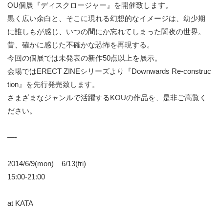
OU個展『ディスクロージャー』を開催致します。
黒く広い余白と、そこに現れる幻想的なイメージは、幼少期
に誰しもが感じ、いつの間にか忘れてしまった闇夜の世界。
昔、確かに感じた不確かな恐怖を再現する。
今回の個展では未発表の新作50点以上を展示。
会場ではERECT ZINEシリーズより『Downwards Re-construc
tion』を先行発売致します。
さまざまなジャンルで活躍するKOUの作品を、是非ご高覧く
ださい。
—-
2014/6/9(mon) – 6/13(fri)
15:00-21:00
at KATA