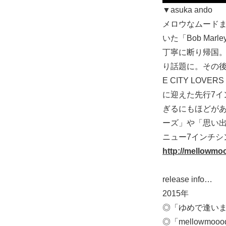
▼asuka ando
メロウなムードま
いた「Bob Ma
丁寧に断り帰国。20
り話題に。その後201
E CITY LOV
に迎えた先行7インチ
ぎるにもほどがあ
ーズ」や「思い出
ニュー7インチシ
http://mellowm
release info…
2015年
◎「ゆめで逢いましょう-
◎「mellowmoood