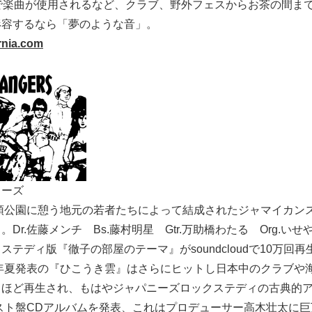
Mで楽曲が使用されるなど、クラブ、野外フェスからお茶の間ま
形容するなら「夢のような音」。
ornia.com
ャーズ
の頭公園に憩う地元の若者たちによって結成されたジャマイカン
Dr.佐藤メンチ Bs.藤村明星 Gtr.万助橋わたる Org.い
ステディ版『徹子の部屋のテーマ』がsoundcloudで10万回
3年夏発表の『ひこうき雲』はさらにヒットし日本中のクラブや
るほど再生され、もはやジャパニーズロックステディの古典的
ベスト盤CDアルバムを発表、これはプロデューサー高木壮太に