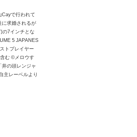
Cayで行われて
の男性に求婚されるが
」が幻の7インチとな
ME 5 JAPANES
をゲストプレイヤー
」を含む ©メロウす
。「井の頭レンジャ
に自主レーベルより