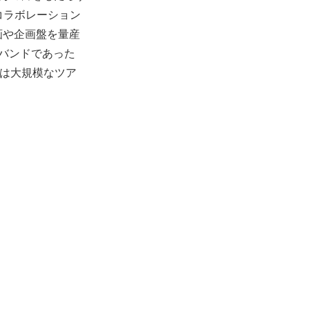
のコラボレーション
画や企画盤を量産
オバンドであった
には大規模なツア