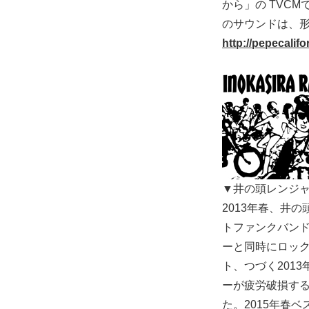
から」の TVC
のサウンドは、
http://pepecalif
▼井の頭レンジ
2013年春、井
トファンクバンド。
ーと同時にロック
ト、つづく201
ーが疲労破損す
た。2015年春