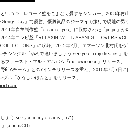
といつつ、レコード盤をこよなく愛するシンガー。2003年青山
rley Songs Day」で優勝。優勝賞品のジャマイカ旅行で現地
11年自主制作盤「dream of you」に収録された「jiri jiri
4年コンピ盤「RELAXIN’ WITH JAPANESE LOVERS VOLU
ERS COLLECTIONS」に収録。2015年2月、エマーソン北村氏
シングル「ゆめで逢いましょう-see you in my dreams-
るファースト・フル・アルバム『mellowmoood』リリース
野郎Aチーム」との7インチリリースを重ね、2016年7月7日
ングル「かなしいほんと」をリリース。
oood.com
see you in my dreams-」(7″)
」(album/CD)