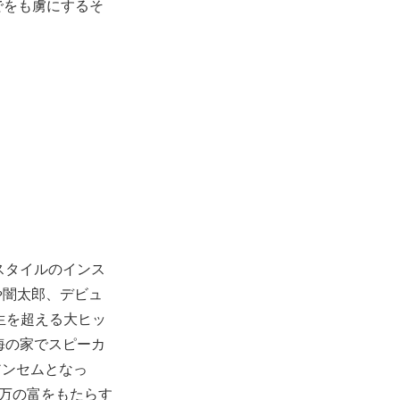
でをも虜にするそ
スタイルのインス
せや闇太郎、デビュ
再生を超える大ヒッ
海の家でスピーカ
アンセムとなっ
巨万の富をもたらす