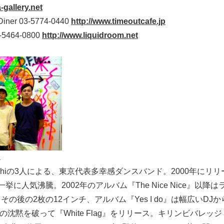
a-gallery.net
 Diner 03-5774-0440
http://www.timeoutcafe.jp
-5464-0800
http://www.liquidroom.net
a
、Toshiの3人による、東京代表多幸感ダンスバンド。2000年にリリ
挙に人気沸騰。2002年のアルバム『The Nice Nice』以降
の後の2枚の12インチ、アルバム『Yes I do』は幅広いDJ
年の沈黙を破って『White Flag』をリリース。キリンビバレ