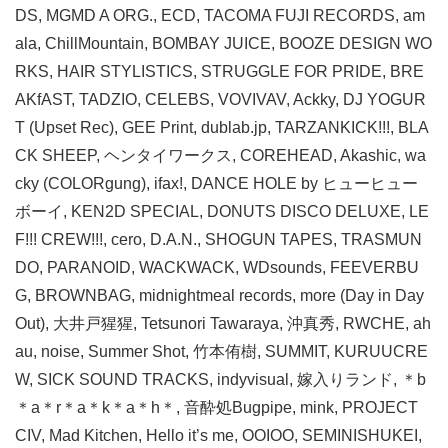
DS, MGMD A ORG., ECD, TACOMA FUJI RECORDS, am
ala, ChillMountain, BOMBAY JUICE, BOOZE DESIGN WO
RKS, HAIR STYLISTICS, STRUGGLE FOR PRIDE, BRE
AKfAST, TADZIO, CELEBS, VOVIVAV, Ackky, DJ YOGUR
T (Upset Rec), GEE Print, dublab.jp, TARZANKICK!!!, BLA
CK SHEEP, ヘンタイワークス, COREHEAD, Akashic, wa
cky (COLORgung), ifax!, DANCE HOLE by ヒューヒュー
ボーイ, KEN2D SPECIAL, DONUTS DISCO DELUXE, LE
F!!! CREW!!!, cero, D.A.N., SHOGUN TAPES, TRASMUN
DO, PARANOID, WACKWACK, WDsounds, FEEVERBU
G, BROWNBAG, midnightmeal records, more (Day in Day
Out), 大井戸猩猩, Tetsunori Tawaraya, 沖真秀, RWCHE, ah
au, noise, Summer Shot, 竹本侑樹, SUMMIT, KURUUCRE
W, SICK SOUND TRACKS, indyvisual, 嫁入りランド, ＊b
＊a＊r＊a＊k＊a＊h＊, 音酔処Bugpipe, mink, PROJECT
CIV, Mad Kitchen, Hello it’s me, OOIOO, SEMINISHUKEI,