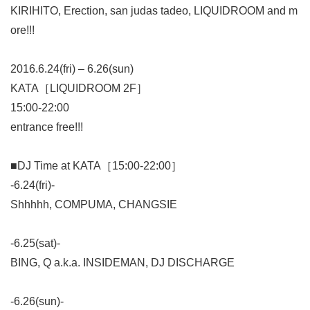
KIRIHITO, Erection, san judas tadeo, LIQUIDROOM and m
ore!!!
2016.6.24(fri) – 6.26(sun)
KATA［LIQUIDROOM 2F］
15:00-22:00
entrance free!!!
■DJ Time at KATA［15:00-22:00］
-6.24(fri)-
Shhhhh, COMPUMA, CHANGSIE
-6.25(sat)-
BING, Q a.k.a. INSIDEMAN, DJ DISCHARGE
-6.26(sun)-