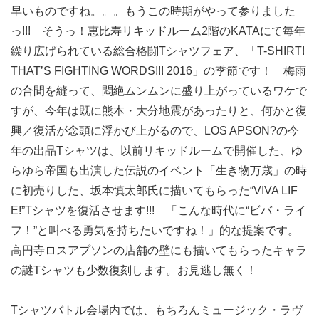
早いものですね。。。もうこの時期がやって参りました
っ!!! そうっ！恵比寿リキッドルーム2階のKATAにて毎年
繰り広げられている総合格闘Tシャツフェア、「T-SHIRT!
THAT’S FIGHTING WORDS!!! 2016」の季節です！ 梅雨
の合間を縫って、悶絶ムンムンに盛り上がっているワケで
すが、今年は既に熊本・大分地震があったりと、何かと復
興／復活が念頭に浮かび上がるので、LOS APSON?の今
年の出品Tシャツは、以前リキッドルームで開催した、ゆ
らゆら帝国も出演した伝説のイベント「生き物万歳」の時
に初売りした、坂本慎太郎氏に描いてもらった“VIVA LIF
E!”Tシャツを復活させます!!! 「こんな時代に“ビバ・ライ
フ！”と叫べる勇気を持ちたいですね！」的な提案です。
高円寺ロスアプソンの店舗の壁にも描いてもらったキャラ
の謎Tシャツも少数復刻します。お見逃し無く！
Tシャツバトル会場内では、もちろんミュージック・ラヴ