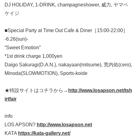
DJ HOLIDAY, 1-DRINK, champagneshower, 威力, ヤマベ
ケイジ
■Special Party at Time Out Cafe & Diner［15:00-22:00］
-6.26(sun)-
“Sweet Emotion”
*1st drink charge 1,000yen
Daigo Sakuragi(D.A.N.), nakayaan(mitsume), 荒内佑(cero),
Minoda(SLOWMOTION), Sports-koide
★特設サイトはコチラから→
http://www.losapson.net/tsh
irtfair
info
LOS APSON?
http://www.losapson.net
KATA
https://kata-gallery.net/