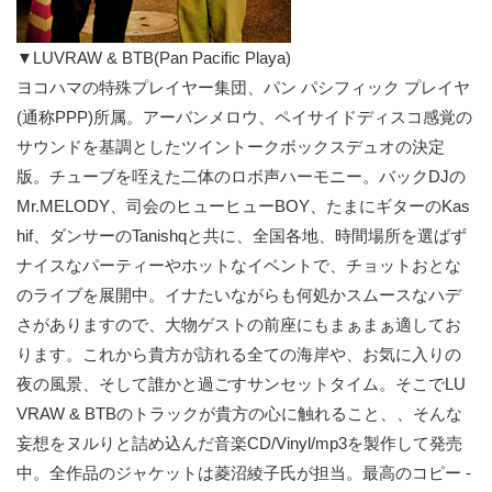
▼LUVRAW & BTB(Pan Pacific Playa)
ヨコハマの特殊プレイヤー集団、パン パシフィック プレイヤ
(通称PPP)所属。アーバンメロウ、ペイサイドディスコ感覚の
サウンドを基調としたツイントークボックスデュオの決定
版。チューブを咥えた二体のロボ声ハーモニー。バックDJの
Mr.MELODY、司会のヒューヒューBOY、たまにギターのKas
hif、ダンサーのTanishqと共に、全国各地、時間場所を選ばず
ナイスなパーティーやホットなイベントで、チョットおとな
のライブを展開中。イナたいながらも何処かスムースなハデ
さがありますので、大物ゲストの前座にもまぁまぁ適してお
ります。これから貴方が訪れる全ての海岸や、お気に入りの
夜の風景、そして誰かと過ごすサンセットタイム。そこでLU
VRAW & BTBのトラックが貴方の心に触れること、、そんな
妄想をヌルりと詰め込んだ音楽CD/Vinyl/mp3を製作して発売
中。全作品のジャケットは菱沼綾子氏が担当。最高のコピー -