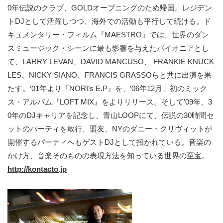
0年伝説のクラブ、GOLDオープニングのため帰国。レジデン
トDJとして活躍しつつ、海外での活動も平行して続ける。ド
キュメンタリー・フィルム『MAESTRO』では、世界のダン
スミュージック・シーンに最も影響を与えたパイオニアとし
て、LARRY LEVAN、DAVID MANCUSO、 FRANKIE KNUCK
LES、NICKY SIANO、FRANCIS GRASSOらと共に出演を果
たす。’01年より『NORI’s E.P』を、’06年12月、初のミック
ス・アルバム『LOFT MIX』をよりリリース。そして’09年、3
0年のDJキャリアを記念し、青山LOOPにて、伝説の30時間セ
ットのパーティを敢行、盟友、NYのダニー・クリヴィットが
開催するパーティへもゲストDJとして招かれている。音楽の
かけ方、音楽そのものの表現方法を知っている世界の至宝。
http://kontacto.jp