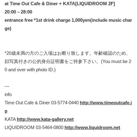
at Time Out Cafe & Diner + KATA[LIQUIDROOM 2F]
20:00 – 28:00
entrance free *1st drink charge 1,000yen(include music char
ge)
*20歳未満の方のご入場はお断り致します。年齢確認のため、
顔写真付きの公的身分証明書をご持参下さい。(You must be 2
0 and over with photo ID.)
—
info
Time Out Cafe & Diner 03-5774-0440
http://www.timeoutcafe.j
p
KATA
http://www.kata-gallery.net
LIQUIDROOM 03-5464-0800
http://www.liquidroom.net