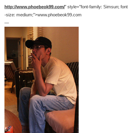
http://www.phoebeok99.com/
” style=”font-family: Simsun; font
-size: medium;”>www.phoebeok99.com
—