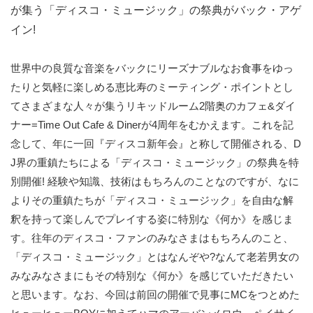
が集う「ディスコ・ミュージック」の祭典がバック・アゲ
イン!
世界中の良質な音楽をバックにリーズナブルなお食事をゆっ
たりと気軽に楽しめる恵比寿のミーティング・ポイントとし
てさまざまな人々が集うリキッドルーム2階奥のカフェ&ダイ
ナー=Time Out Cafe & Dinerが4周年をむかえます。これを記
念して、年に一回『ディスコ新年会』と称して開催される、D
J界の重鎮たちによる「ディスコ・ミュージック」の祭典を特
別開催! 経験や知識、技術はもちろんのことなのですが、なに
よりその重鎮たちが「ディスコ・ミュージック」を自由な解
釈を持って楽しんでプレイする姿に特別な《何か》を感じま
す。往年のディスコ・ファンのみなさまはもちろんのこと、
「ディスコ・ミュージック」とはなんぞや?なんて老若男女の
みなみなさまにもその特別な《何か》を感じていただきたい
と思います。なお、今回は前回の開催で見事にMCをつとめた