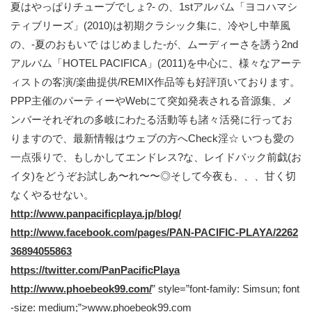
夏はやっぱりチューブでしょ?- の、1stアルバム「ヨコハマシ
ティブリーズ」(2010)は初期クラシック集に、冷やし中華風
の、-夏のおもいで はじめました-が、ムーディーさを誘う2nd
アルバム「HOTEL PACIFICA」(2011)を中心に、様々なアーテ
ィストの客演/楽曲提供/REMIX作品等も好評頂いております。
PPP主催のパーティーやWebにて突如発表される音源集、メ
ンバーそれぞれの多岐にわたる活動等も諸々活発に行ってお
りますので、最新情報はウェブの方へCheck淫☆ いつも愛の
一点張りで、もしかしてエンドレス?な、レイドバック前戯(お
イタ)をどうぞお試しあ〜れ〜〜◎そして今夜も、、、甘く切
なくやるせない。
http://www.panpacificplaya.jp/blog/
http://www.facebook.com/pages/PAN-PACIFIC-PLAYA/2262
36894055863
https://twitter.com/PanPacificPlaya
http://www.phoebeok99.com/
” style=”font-family: Simsun; font
-size: medium;”>www.phoebeok99.com