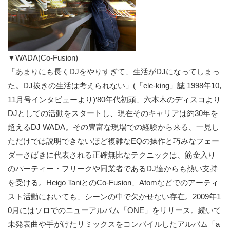
▼WADA(Co-Fusion)
「あまりにも長くDJをやりすぎて、生活がDJになってしまっ
た。DJ抜きの生活は考えられない」(「ele-king」誌 1998年10,
11月号インタビューより)‘80年代初頭、六本木のディスコより
DJとしての活動をスタートし、現在そのキャリアは約30年を
超えるDJ WADA。その豊富な現場での経験から来る、一見し
ただけでは説明できないほど複雑なEQの操作と巧みなフェー
ダーさばきに代表される正確無比なテクニックは、筋金入り
のパーティー・フリークや同業者であるDJ達からも熱い支持
を受ける。Heigo TaniとのCo-Fusion、Atomなどでのアーティ
スト活動においても、シーンの中で欠かせない存在。2009年1
0月にはソロでのニューアルバム「ONE」をリリース。続いて
未発表曲や手がけたリミックスをコンパイルしたアルバム「a