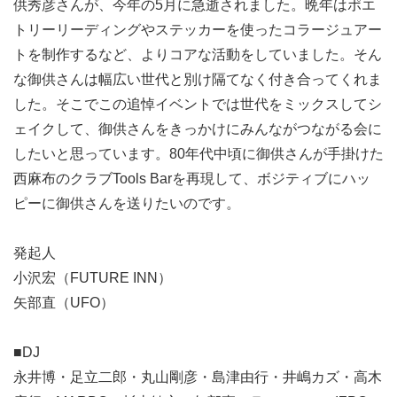
供秀彦さんが、今年の5月に急逝されました。晩年はポエ
トリーリーディングやステッカーを使ったコラージュアー
トを制作するなど、よりコアな活動をしていました。そん
な御供さんは幅広い世代と別け隔てなく付き合ってくれま
した。そこでこの追悼イベントでは世代をミックスしてシ
ェイクして、御供さんをきっかけにみんながつながる会に
したいと思っています。80年代中頃に御供さんが手掛けた
西麻布のクラブTools Barを再現して、ボジティブにハッ
ピーに御供さんを送りたいのです。
発起人
小沢宏（FUTURE INN）
矢部直（UFO）
■DJ
永井博・足立二郎・丸山剛彦・島津由行・井嶋カズ・高木