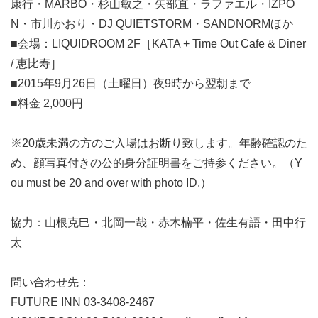
康行・MARBO・杉山敏之・矢部直・ラファエル・IZPO
N・市川かおり・DJ QUIETSTORM・SANDNORMほか
■会場：LIQUIDROOM 2F［KATA + Time Out Cafe & Diner
/ 恵比寿］
■2015年9月26日（土曜日）夜9時から翌朝まで
■料金 2,000円
※20歳未満の方のご入場はお断り致します。年齢確認のた
め、顔写真付きの公的身分証明書をご持参ください。（Y
ou must be 20 and over with photo ID.）
協力：山根克巳・北岡一哉・赤木楠平・佐生有語・田中行
太
問い合わせ先：
FUTURE INN 03-3408-2467