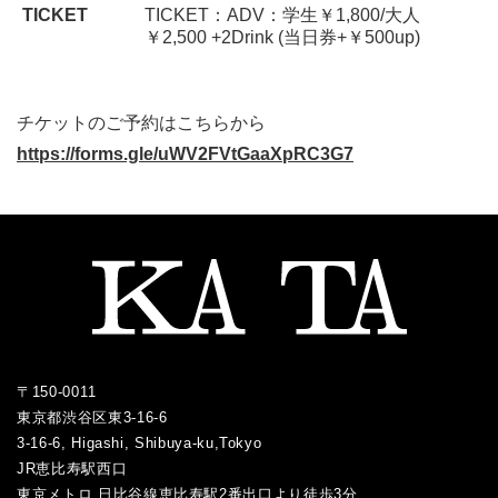
TICKET
TICKET：ADV：学生￥1,800/大人
￥2,500 +2Drink (当日券+￥500up)
チケットのご予約はこちらから
https://forms.gle/uWV2FVtGaaXpRC3G7
〒150-0011
東京都渋谷区東3-16-6
3-16-6, Higashi, Shibuya-ku,Tokyo
JR恵比寿駅西口
／
東京メトロ 日比谷線恵比寿駅2番出口より徒歩3分