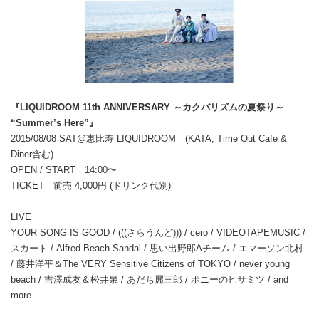
『LIQUIDROOM 11th ANNIVERSARY ～カクバリズムの夏祭り～
“Summer’s Here”』
2015/08/08 SAT@恵比寿 LIQUIDROOM (KATA, Time Out Cafe &
Diner含む)
OPEN / START 14:00〜
TICKET 前売 4,000円 (ドリンク代別)
LIVE
YOUR SONG IS GOOD / (((さらうんど))) / cero / VIDEOTAPEMUSIC /
スカート / Alfred Beach Sandal / 思い出野郎Aチーム / エマーソン北村
/ 藤井洋平＆The VERY Sensitive Citizens of TOKYO / never young
beach / 吉澤成友＆松井泉 / あだち麗三郎 / ポニーのヒサミツ / and
more…