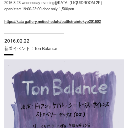
2016.3.23 wednesday evening@KATA［LIQUIDROOM 2F］
open/start 19:00-23:00 door only 1,500yen
https://kata-gallery.net/schedule/battletraintokyo201602
2016.02.22
新着イベント！Ton Balance