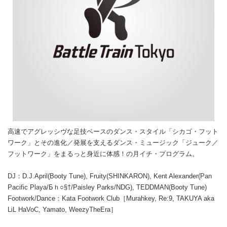
高速でアグレッシヴな足技ベースのダンス・スタイル「シカゴ・フット
ワーク」とその進化／発展を支えるダンス・ミュージック「ジューク／
フットワーク」をまるっと身近に体感！の月イチ・プログラム。
DJ：D.J.April(Booty Tune), Fruity(SHINKARON), Kent Alexander(Pan
Pacific Playa/Бｈ○§†/Paisley Parks/NDG), TEDDMAN(Booty Tune)
Footwork/Dance：Kata Footwork Club［Murahkey, Re:9, TAKUYA aka
LiL HaVoC, Yamato, WeezyTheEra］