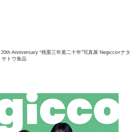
 20th Anniversary “桃栗三年葱二十年”写真展 Negicco×ナタ
 by サトウ食品