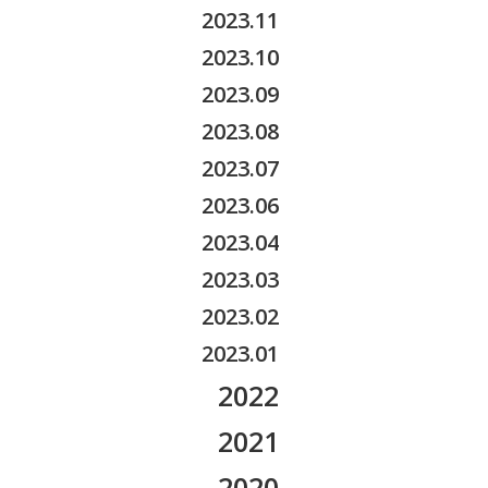
2025.08
2024.10
2023.11
2026.03
2025.07
2024.09
2023.10
2026.02
2025.05
2024.08
2023.09
2026.01
2025.04
2024.07
2023.08
2025.03
2024.06
2023.07
2025.02
2024.05
2023.06
2025.01
2024.04
2023.04
2024.03
2023.03
2024.01
2023.02
2023.01
2022
2022.12
2021
2022.11
2021.12
2020