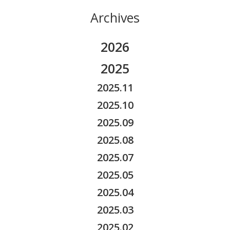
Archives
2026
2026.08
2025
2026.07
2025.11
2026.06
2025.10
2026.05
2025.09
2026.04
2025.08
2026.03
2025.07
2026.02
2025.05
2026.01
2025.04
2025.03
2025.02