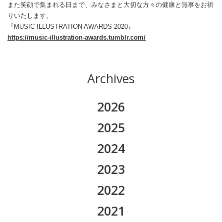
また笑顔で集まれる日まで、みなさまと大切な方々の健康と無事をお祈
りいたします。
『MUSIC ILLUSTRATION AWARDS 2020』
https://music-illustration-awards.tumblr.com/
Archives
2026
2026.08
2025
2026.07
2025.11
2024
2026.06
2025.10
2024.12
2023
2026.05
2025.09
2024.11
2023.12
2022
2026.04
2025.08
2024.10
2023.11
2022.12
2021
2026.03
2025.07
2024.09
2023.10