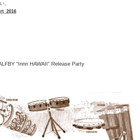
い。
irt_2016
 “Innn HAWAII” Release Party