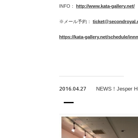
INFO：
http://www.kata-gallery.net/
※メール予約：
ticket@secondroyal
https://kata-gallery.net/schedule/inn
2016.04.27
NEWS！Jesper 