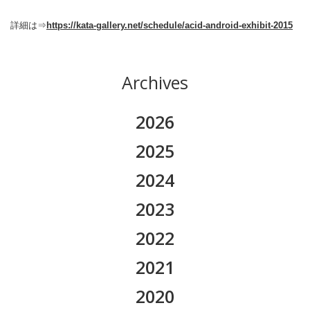
詳細は⇒
https://kata-gallery.net/schedule/acid-android-exhibit-2015
Archives
2026
2026.08
2025
2026.07
2025.11
2024
2026.06
2025.10
2024.12
2023
2026.05
2025.09
2024.11
2023.12
2022
2026.04
2025.08
2024.10
2023.11
2022.12
2021
2026.03
2025.07
2024.09
2023.10
2022.11
2026.02
2021.12
2020
2025.05
2024.08
2023.09