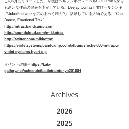
この5月にリリースした。今後はヘルシンキのレーベルCOLDPAKKから
も新たな作品の発表を予定している。Deejay Comazと並びヘルシンキ
でJuke/Footworkを広めるべく精力的に活動している人物である。”Can’t
Dance, Emotional Trax”
http://mtraz.bandcamp.com
http://soundcloud.com/mikkotraz
http://twitter.com/mikkotraz
https://violetsystems.bandcamp.com/album/shiche-008-m-traz-x-
violet-systems-hyeri-e-p
イベント詳細⇒
https://kata-
gallery.net/schedule/battletraintokyo201604
Archives
2026
2026.08
2025