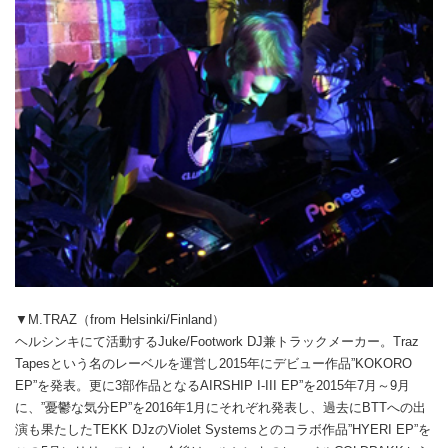
▼M.TRAZ（from Helsinki/Finland）
ヘルシンキにて活動するJuke/Footwork DJ兼トラックメーカー。Traz
Tapesという名のレーベルを運営し2015年にデビュー作品”KOKORO
EP”を発表。更に3部作品となるAIRSHIP I-III EP”を2015年7月～9月
に、”憂鬱な気分EP”を2016年1月にそれぞれ発表し、過去にBTTへの出
演も果たしたTEKK DJzのViolet Systemsとのコラボ作品”HYERI EP”を