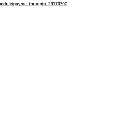
/schedule/payme_thumpin_20170707