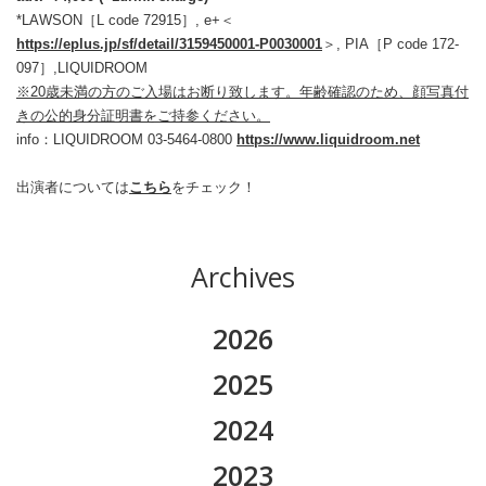
*LAWSON［L code 72915］, e+＜
https://eplus.jp/sf/detail/3159450001-P0030001
＞, PIA［P code 172-
097］,LIQUIDROOM
※20歳未満の方のご入場はお断り致します。年齢確認のため、顔写真付
きの公的身分証明書をご持参ください。
info：LIQUIDROOM 03-5464-0800
https://www.liquidroom.net
出演者については
こちら
をチェック！
Archives
2026
2026.08
2025
2026.07
2025.11
2024
2026.06
2025.10
2024.12
2023