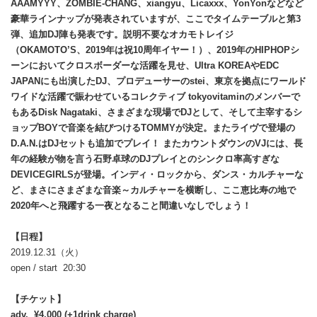
AAAMYYY、ZOMBIE-CHANG、xiangyu、Licaxxx、YonYonなどなど
豪華ラインナップが発表されていますが、ここでタイムテーブルと第3
弾、追加DJ陣も発表です。説明不要なオカモトレイジ
（OKAMOTO’S、2019年は祝10周年イヤー！）、2019年のHIPHOPシ
ーンにおいてクロスボーダーな活躍を見せ、Ultra KOREAやEDC
JAPANにも出演したDJ、プロデューサーのstei、東京を拠点にワールド
ワイドな活躍で賑わせているコレクティブ tokyovitaminのメンバーで
もあるDisk Nagataki、さまざまな現場でDJとして、そして主宰するシ
ョップBOYで音楽を結びつけるTOMMYが決定。またライヴで登場の
D.A.N.はDJセットも追加でプレイ！ またカウントダウンのVJには、長
年の経験が物を言う石野卓球のDJプレイとのシンクロ率高すぎな
DEVICEGIRLSが登場。インディ・ロックから、ダンス・カルチャーな
ど、まさにさまざまな音楽～カルチャーを横断し、ここ恵比寿の地で
2020年へと飛躍する一夜となること間違いなしでしょう！
【日程】
2019.12.31（火）
open
/ start
20:30
【チケット】
adv. ¥4,000 (+1drink charge)