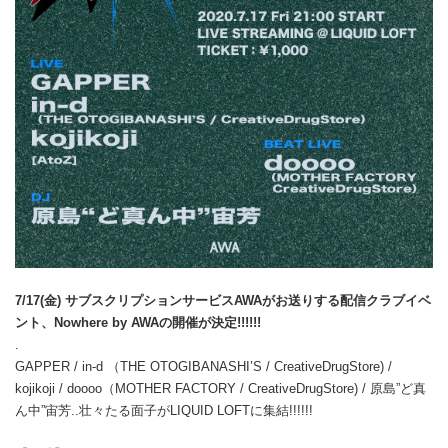
7/17(金) サブスクリプションサービスAWAがお送りする配信クラブイベ
ント、Nowhere by AWAの開催が決定!!!!!!
.
GAPPER / in-d （THE OTOGIBANASHI’S / CreativeDrugStore) /
kojikoji / doooo（MOTHER FACTORY / CreativeDrugStore) / 原島”ど真
ん中”宙芳..壮々たる面子がLIQUID LOFTに集結!!!!!!