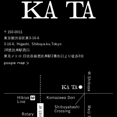
2017.06
2016.04
2020.01
2015.08
2019.01
2018.04
2017.05
2016.03
2015.07
2018.03
2017.04
2016.02
2017.03
2016.01
〒150-0011
2017.02
東京都渋谷区東3-16-6
2017.01
3-16-6, Higashi, Shibuya-ku,Tokyo
JR恵比寿駅西口
／
東京メトロ 日比谷線恵比寿駅2番出口より徒歩3分