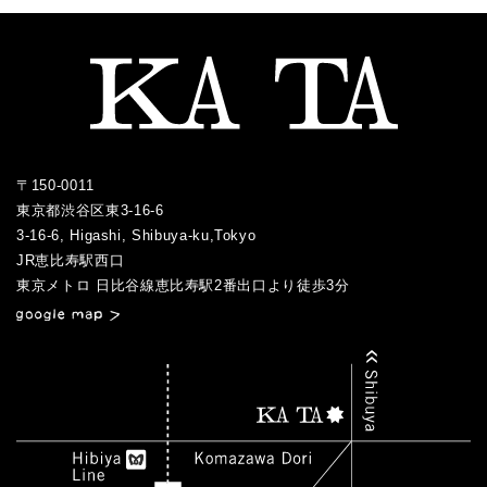
2018.06
2022.01
2017.07
2021.02
2016.05
2020.02
2015.09
2019.03
2018.05
2017.06
2021.01
2016.04
2020.01
2015.08
2019.01
2018.04
2017.05
2016.03
2015.07
2018.03
2017.04
2016.02
2017.03
2016.01
〒150-0011
2017.02
東京都渋谷区東3-16-6
2017.01
3-16-6, Higashi, Shibuya-ku,Tokyo
JR恵比寿駅西口
／
東京メトロ 日比谷線恵比寿駅2番出口より徒歩3分