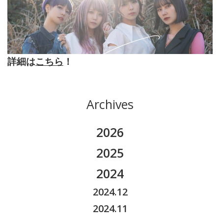
詳細は
こちら
！
Archives
2026
2026.08
2025
2026.07
2025.11
2024
2026.06
2025.10
2024.12
2026.05
2025.09
2024.11
2026.04