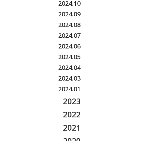
2025.08
2024.10
2026.03
2025.07
2024.09
2026.02
2025.05
2024.08
2026.01
2025.04
2024.07
2025.03
2024.06
2025.02
2024.05
2025.01
2024.04
2024.03
2024.01
2023
2023.12
2022
2023.11
2022.12
2021
2023.10
2022.11
2021.12
2020