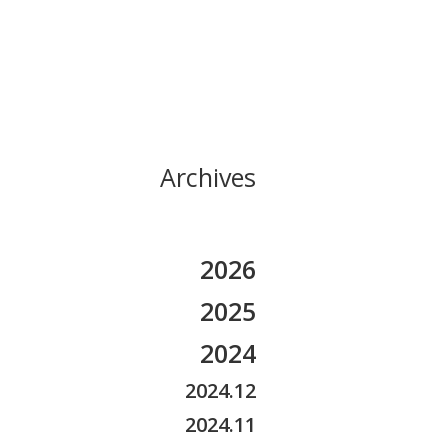
Archives
2026
2026.08
2025
2026.07
2025.11
2024
2026.06
2025.10
2024.12
2026.05
2025.09
2024.11
2026.04