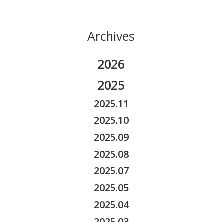
Archives
2026
2026.08
2025
2026.07
2025.11
2026.06
2025.10
2026.05
2025.09
2026.04
2025.08
2026.03
2025.07
2026.02
2025.05
2026.01
2025.04
2025.03