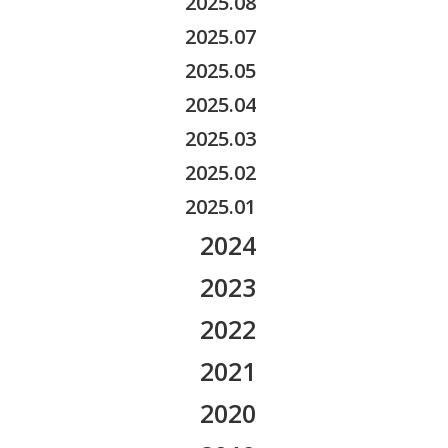
2025.08
2026.03
2025.07
2026.02
2025.05
2026.01
2025.04
2025.03
2025.02
2025.01
2024
2024.12
2023
2024.11
2023.12
2022
2024.10
2023.11
2022.12
2021
2024.09
2023.10
2022.11
2021.12
2020
2024.08
2023.09
2022.10
2021.11