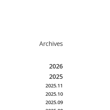
Archives
2026
2026.08
2025
2026.07
2025.11
2026.06
2025.10
2026.05
2025.09
2026.04