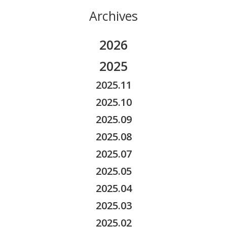
Archives
2026
2026.08
2025
2026.07
2025.11
2026.06
2025.10
2026.05
2025.09
2026.04
2025.08
2026.03
2025.07
2026.02
2025.05
2026.01
2025.04
2025.03
2025.02