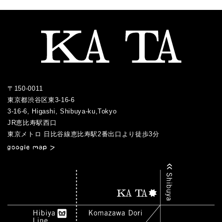
2015.10
2019.04
2018.06
2022.01
2017.07
2021.02
2016.05
2020.02
2015.09
2019.03
2018.05
2017.06
2021.01
2016.04
2020.01
2015.08
2019.01
2018.04
2017.05
2016.03
2015.07
2018.03
2017.04
2016.02
2017.03
2016.01
〒150-0011
2017.02
東京都渋谷区東3-16-6
2017.01
3-16-6, Higashi, Shibuya-ku,Tokyo
JR恵比寿駅西口
／
東京メトロ 日比谷線恵比寿駅2番出口より徒歩3分