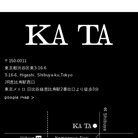
2022.02
2017.08
2021.03
2016.06
2020.03
2015.10
2019.04
2018.06
2022.01
2017.07
2021.02
2016.05
2020.02
2015.09
2019.03
2018.05
2017.06
2021.01
2016.04
2020.01
2015.08
2019.01
2018.04
2017.05
2016.03
2015.07
2018.03
2017.04
2016.02
2017.03
2016.01
〒150-0011
2017.02
東京都渋谷区東3-16-6
2017.01
3-16-6, Higashi, Shibuya-ku,Tokyo
JR恵比寿駅西口
／
東京メトロ 日比谷線恵比寿駅2番出口より徒歩3分